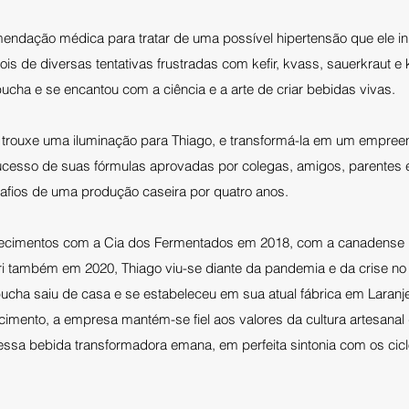
endação médica para tratar de uma possível hipertensão que ele i
s de diversas tentativas frustradas com kefir, kvass, sauerkraut e k
ucha e se encantou com a ciência e a arte de criar bebidas vivas.
trouxe uma iluminação para Thiago, e transformá-la em um empree
ucesso de suas fórmulas aprovadas por colegas, amigos, parentes e
safios de uma produção caseira por quatro anos.
ecimentos com a Cia dos Fermentados em 2018, com a canadense
ri também em 2020, Thiago viu-se diante da pandemia e da crise no
a saiu de casa e se estabeleceu em sua atual fábrica em Laranjei
imento, a empresa mantém-se fiel aos valores da cultura artesana
e essa bebida transformadora emana, em perfeita sintonia com os cicl